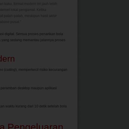
n kaku, format modern ini jauh lebih
nternet lokal pengamat. Ketika
hat patah-patah, meskipun hasil akhir
tabase
pusat.”
i digital. Semua proses penarikan bola
ja yang sedang memantau jalannya proses
dern
eo (
cutting
), memperkecil risiko kecurangan
i peramban desktop maupun aplikasi
n waktu kurang dari 10 detik setelah bola
ta Pengeluaran