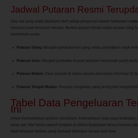
Jadwal Putaran Resmi Terupd
Satu hal yang wajib dipahami oleh setiap pengamat adalah ketepatan waktu.
memutar hasil keluaran mereka. Berikut adalah rincian waktu krusial yang h
momentum emas:
Putaran Siang:
Menjadi pembuka hari yang selalu dinantikan untuk meli
Putaran Sore:
Menjadi jembatan krusial sebelum memasuki paruh kedua
Putaran Malam:
Fase puncak di mana volume pencarian informasi di Goog
Putaran Tengah Malam:
Penutup rangkaian yang sering kali menghadirk
Tabel Data Pengeluaran T
Ini
Untuk memudahkan analisis mendalam, ketersediaan data yang terstruktur 
yang rapi, kita hanya seperti berjalan di dalam kegelapan tanpa kompas yang
hasil keluaran terbaru yang berhasil dihimpun secara
real-time
: