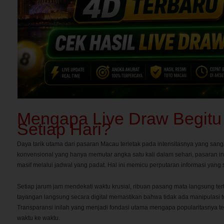
Mengapa Live Draw Begitu
Setiap Hari?
Daya tarik utama dari pasaran Macau terletak pada intensitasnya yang san
konvensional yang hanya memutar angka satu kali dalam sehari, pasaran i
masif melalui jadwal yang padat. Hal ini memicu perputaran informasi yang s
Setiap jarum jam mendekati waktu krusial, ribuan pasang mata langsung te
tayangan langsung secara digital memastikan bahwa tidak ada manipulasi ter
Transparansi inilah yang menjadi fondasi utama mengapa popularitasnya te
waktu ke waktu.