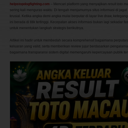
helpstopdogfighting.com
– Mencari platform yang menyajikan
result toto 
sering kali menguras waktu. Di tengah menjamurnya situs informasi di jagat
krusial. Ketika angka demi angka mulai berputar di layar live draw, ketega
ini berada di titik tertinggi. Kecepatan akses informasi bukan lagi sekadar 
untuk menentukan langkah strategis berikutnya.
Artikel ini hadir untuk membedah secara komprehensif bagaimana perputara
keluaran yang valid, serta memberikan review jujur berdasarkan pengalaman
bagaimana transparansi sistem digital memengaruhi kepercayaan publik ter