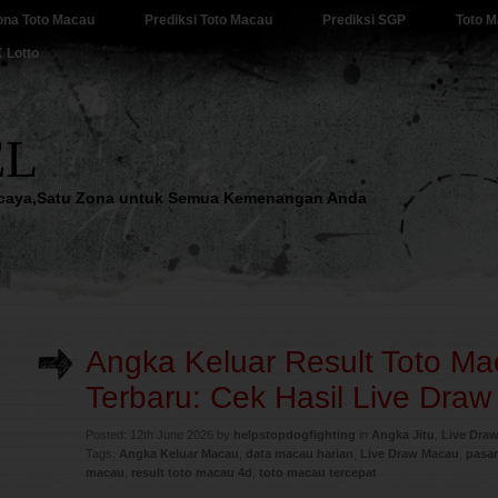
Zona Toto Macau
Prediksi Toto Macau
Prediksi SGP
Toto 
 Lotto
EL
percaya,Satu Zona untuk Semua Kemenangan Anda
Angka Keluar Result Toto M
Terbaru: Cek Hasil Live Draw
Posted: 12th June 2026 by
helpstopdogfighting
in
Angka Jitu
,
Live Dra
Tags:
Angka Keluar Macau
,
data macau harian
,
Live Draw Macau
,
pasa
macau
,
result toto macau 4d
,
toto macau tercepat