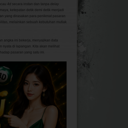
macau 4d
secara instan dan tanpa
delay
 maya, ketepatan detik demi detik menjadi
ngan yang dirasakan para penikmat pasaran
fasilitas, melainkan sebuah kebutuhan mutlak
n angka ini bekerja, menyajikan data
 nyata di lapangan. Kita akan melihat
hadap pasaran yang satu ini.