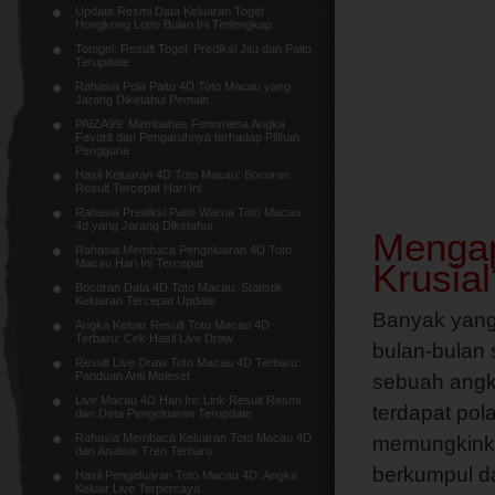
Update Resmi Data Keluaran Togel
Hongkong Lotto Bulan Ini Terlengkap
Totogel: Result Togel, Prediksi Jitu dan Paito
Terupdate
Rahasia Pola Paito 4D Toto Macau yang
Jarang Diketahui Pemain
PAIZA99: Membahas Fenomena Angka
Favorit dan Pengaruhnya terhadap Pilihan
Pengguna
Hasil Keluaran 4D Toto Macau: Bocoran
Result Tercepat Hari Ini
Rahasia Prediksi Paito Warna Toto Macau
4d yang Jarang Diketahui
Mengap
Rahasia Membaca Pengeluaran 4D Toto
Macau Hari Ini Tercepat
Krusial
Bocoran Data 4D Toto Macau: Statistik
Keluaran Tercepat Update
Banyak yang 
Angka Keluar Result Toto Macau 4D
Terbaru: Cek Hasil Live Draw
bulan-bulan
Result Live Draw Toto Macau 4D Terbaru:
Panduan Anti Meleset
sebuah angka
Live Macau 4D Hari Ini: Link Result Resmi
terdapat pol
dan Data Pengeluaran Terupdate
Rahasia Membaca Keluaran Toto Macau 4D
memungkinka
dan Analisis Tren Terbaru
berkumpul da
Hasil Pengeluaran Toto Macau 4D: Angka
Keluar Live Terpercaya