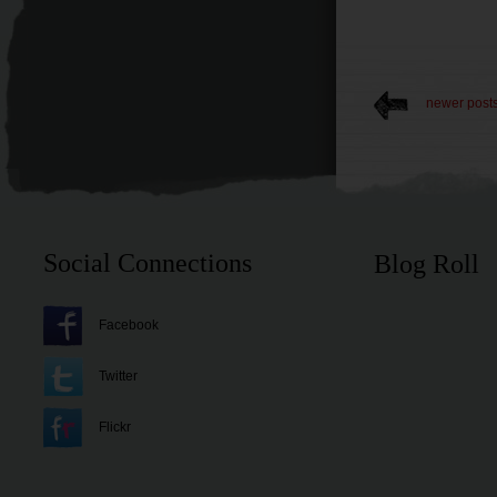
newer post
Social Connections
Blog Roll
Facebook
Twitter
Flickr