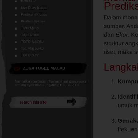
Data SGP
Predik
Live Draw Macau
Prediksi HK Lotto
Dalam mene
Prediksi Sydney
sumber. And
Tafsir Mimpi
dan
Ekor
. K
Togel Online
struktur angk
TOTO MACAU
Toto Macau 4D
riset, maka 
TOTO SDY
Langkah
ZONA TOGEL MACAU
Kumpul
Menyajikan berbagai Informasi hasil dan prediksi
tentang
syair macau, Sydney, HK, SGP
, Dll.
Identif
untuk 
Gunaka
frekuen