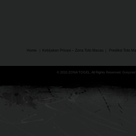
Home
|
Kebijakan Privasi – Zona Toto Macau
|
Prediksi Toto M
© 2010 ZONA TOGEL. All Rights Reserved. Greyzed