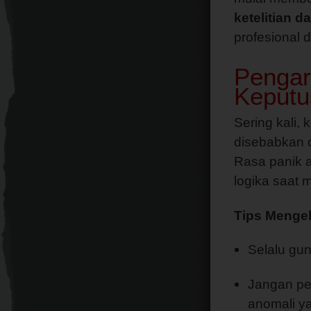
ketelitian d
profesional d
Pengar
Keputu
Sering kali,
disebabkan o
Rasa panik a
logika saat 
Tips Mengel
Selalu gun
Jangan pe
anomali y