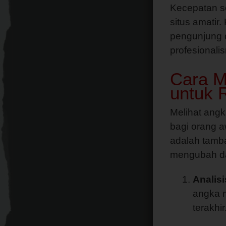
Kecepatan se
situs amati
pengunjung 
profesionali
Cara M
untuk 
Melihat ang
bagi orang a
adalah tamb
mengubah da
Analis
angka m
terakhir