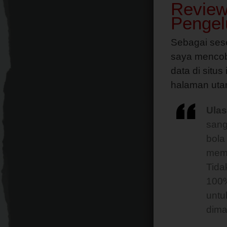
Review
Pengel
Sebagai sese
saya mencob
data di situ
halaman uta
Ula
sang
bola
memp
Tida
100%
untu
dima