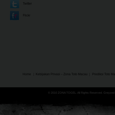
Twitter
Flickr
Home
|
Kebijakan Privasi – Zona Toto Macau
|
Prediksi Toto M
© 2010 ZONA TOGEL. All Rights Reserved. Greyzed