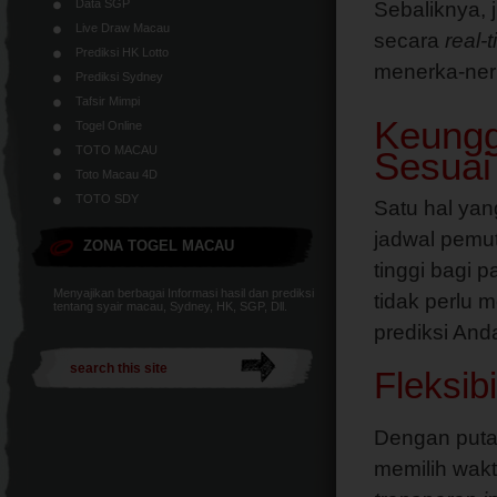
Sebaliknya, 
Data SGP
Live Draw Macau
secara
real-
Prediksi HK Lotto
menerka-nerk
Prediksi Sydney
Tafsir Mimpi
Keungg
Togel Online
TOTO MACAU
Sesuai
Toto Macau 4D
TOTO SDY
Satu hal yan
jadwal pemut
ZONA TOGEL MACAU
tinggi bagi 
Menyajikan berbagai Informasi hasil dan prediksi
tidak perlu 
tentang
syair macau, Sydney, HK, SGP
, Dll.
prediksi And
Fleksib
Dengan putar
memilih wak