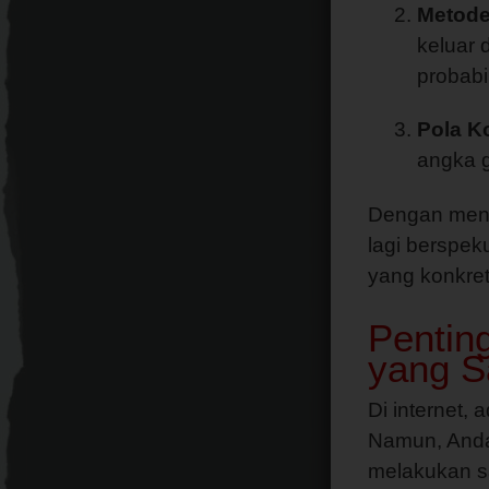
Metode
keluar 
probabi
Pola K
angka g
Dengan mener
lagi berspek
yang konkret
Pentin
yang S
Di internet,
Namun, Anda 
melakukan sa