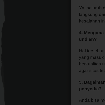
Ya, seluruh 
langsung dar
kesalahan in
4. Mengapa 
undian?
Hal tersebut
yang masuk 
berkualitas 
agar situs tet
5. Bagaiman
penyedia?
Anda bisa m