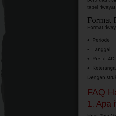
tabel riwaya
Format 
Format riwa
Periode
Tanggal
Result 4D
Keteranga
Dengan struk
FAQ Ha
1. Apa 
Hasil Toto M