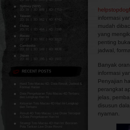
Sydney (SDY)
helpstopdogf
2D: 39 | 3D: 889 | 4D: 7753
Taiwan
informasi ya
2D: 16 | 3D: 962 | 4D: 4742
mudah dibac
China
2D: 91 | 3D: 454 | 4D: 7199
yang mengiku
Macau
2D: 27 | 3D: 987 | 4D: 1823
penting buka
Cambodia
jadwal, form
2D: 10 | 3D: 149 | 4D: 4838
Japan
2D: 40 | 3D: 195 | 4D: 1507
Banyak oran
RECENT POSTS
informasi ya
Penyajian ha
Hasil Toto Macau 4D: Data Result, Jadwal &
Format Harian
perangkat ap
Data Pengeluaran Toto Macau 4D Terbaru
jelas, pemba
dan Lengkap Hari Ini
Keluaran Toto Macau 4D Hari Ini Lengkap
disusun dala
dan Terbaru
nyaman.
Result 4D Toto Macau: Live Draw Tercepat
& Data Pengeluaran Hari Ini
Strategi Toto Macau 4D Hari Ini: Bocoran
Pola Tarikan Live Draw Resmi