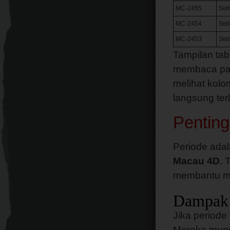
MC-2455
Seb
MC-2454
Seb
MC-2453
Seb
Tampilan tab
membaca par
melihat kolo
langsung terl
Pentin
Periode ada
Macau 4D
. 
membantu me
Dampak J
Jika periode
Mereka mung