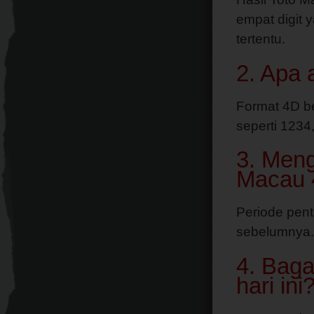
empat digit 
tertentu.
2. Apa 
Format 4D be
seperti 1234
3. Meng
Macau
Periode pen
sebelumnya. 
4. Bag
hari ini