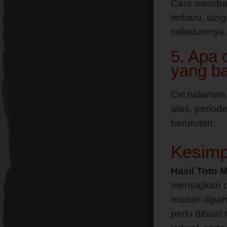
Cara membac
terbaru, tan
sebelumnya.
5. Apa 
yang b
Ciri halaman
atas, periode
berurutan.
Kesimp
Hasil Toto 
menyajikan d
mudah dipaha
perlu dibuat