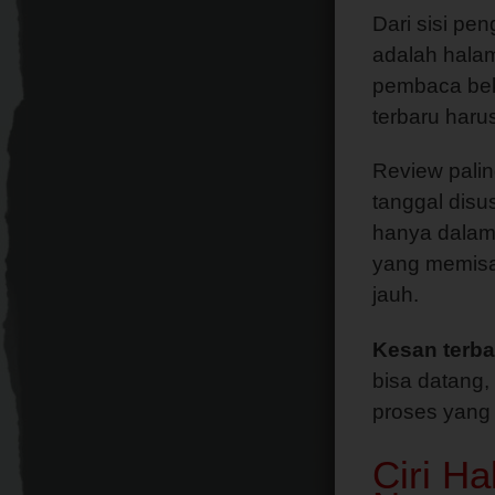
Dari sisi p
adalah hala
pembaca beker
terbaru harus
Review palin
tanggal disu
hanya dalam 
yang memisah
jauh.
Kesan terbai
bisa datang, 
proses yang b
Ciri H