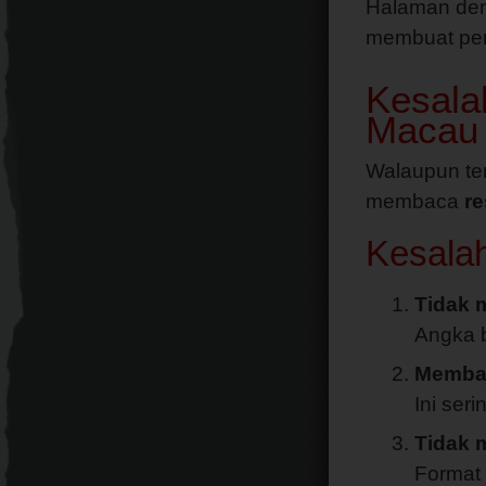
Halaman deng
membuat pe
Kesala
Macau
Walaupun te
membaca
re
Kesalah
Tidak m
Angka b
Membac
Ini seri
Tidak 
Format 