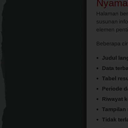
Nyama
Halaman be
susunan info
elemen penti
Beberapa ci
Judul lan
Data terb
Tabel res
Periode d
Riwayat k
Tampilan 
Tidak ter