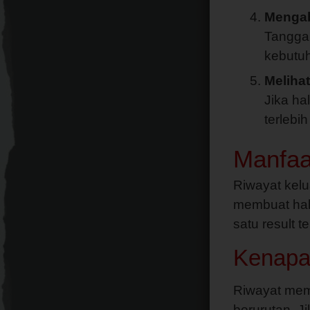
Mengab
Tangga
kebutu
Melihat
Jika h
terlebih
Manfaa
Riwayat kelu
membuat hal
satu result t
Kenapa
Riwayat mem
berurutan. J