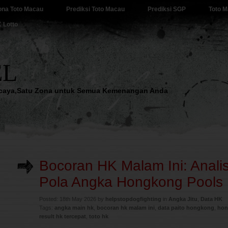
Zona Toto Macau
Prediksi Toto Macau
Prediksi SGP
Toto 
 Lotto
EL
percaya,Satu Zona untuk Semua Kemenangan Anda
Bocoran HK Malam Ini: Analis
Pola Angka Hongkong Pools
Posted: 18th May 2026 by
helpstopdogfighting
in
Angka Jitu
,
Data HK
Tags:
angka main hk
,
bocoran hk malam ini
,
data paito hongkong
,
hon
result hk tercepat
,
toto hk