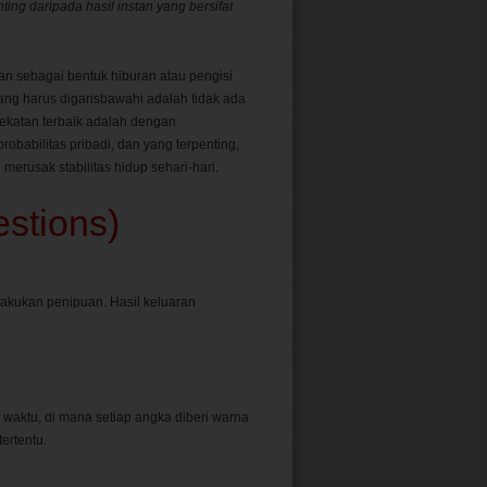
ing daripada hasil instan yang bersifat
an sebagai bentuk hiburan atau pengisi
yang harus digarisbawahi adalah tidak ada
dekatan terbaik adalah dengan
babilitas pribadi, dan yang terpenting,
 merusak stabilitas hidup sehari-hari.
stions)
akukan penipuan. Hasil keluaran
 waktu, di mana setiap angka diberi warna
ertentu.