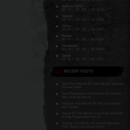
Sydney (SDY)
2D: 78 | 3D: 336 | 4D: 5576
Taiwan
2D: 79 | 3D: 415 | 4D: 9264
China
2D: 60 | 3D: 777 | 4D: 2547
Macau
2D: 44 | 3D: 585 | 4D: 4256
Cambodia
2D: 38 | 3D: 168 | 4D: 5496
Japan
2D: 11 | 3D: 742 | 4D: 7192
RECENT POSTS
Hasil Toto Macau 4D: Data Result, Jadwal &
Format Harian
Data Pengeluaran Toto Macau 4D Terbaru
dan Lengkap Hari Ini
Keluaran Toto Macau 4D Hari Ini Lengkap
dan Terbaru
Result 4D Toto Macau: Live Draw Tercepat
& Data Pengeluaran Hari Ini
Strategi Toto Macau 4D Hari Ini: Bocoran
Pola Tarikan Live Draw Resmi