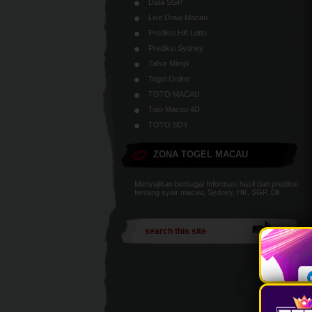
Data SGP
Live Draw Macau
Prediksi HK Lotto
Prediksi Sydney
Tafsir Mimpi
Togel Online
TOTO MACAU
Toto Macau 4D
TOTO SDY
ZONA TOGEL MACAU
Menyajikan berbagai Informasi hasil dan prediksi
tentang
syair macau, Sydney, HK, SGP
, Dll.