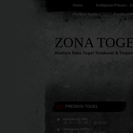
Home
Kebijakan Privasi – 
Prediksi Sydney
Prediksi HK
ZONA TOG
Analisis Data Togel Terakurat & Ter
PREDIKSI TOGEL
Hongkong (HK)
2D: 90 | 3D: 348 | 4D: 6556
Singapore (SGP)
2D: 49 | 3D: 829 | 4D: 5497