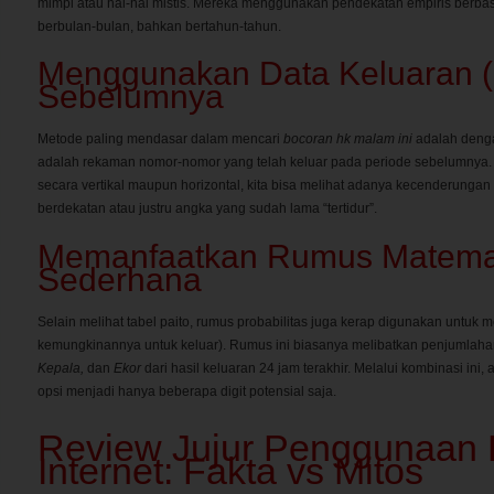
mimpi atau hal-hal mistis. Mereka menggunakan pendekatan empiris berbas
berbulan-bulan, bahkan bertahun-tahun.
Menggunakan Data Keluaran (
Sebelumnya
Metode paling mendasar dalam mencari
bocoran hk malam ini
adalah denga
adalah rekaman nomor-nomor yang telah keluar pada periode sebelumnya
secara vertikal maupun horizontal, kita bisa melihat adanya kecenderungan
berdekatan atau justru angka yang sudah lama “tertidur”.
Memanfaatkan Rumus Matemati
Sederhana
Selain melihat tabel paito, rumus probabilitas juga kerap digunakan untuk 
kemungkinannya untuk keluar). Rumus ini biasanya melibatkan penjumlah
Kepala,
dan
Ekor
dari hasil keluaran 24 jam terakhir. Melalui kombinasi ini,
opsi menjadi hanya beberapa digit potensial saja.
Review Jujur Penggunaan 
Internet: Fakta vs Mitos