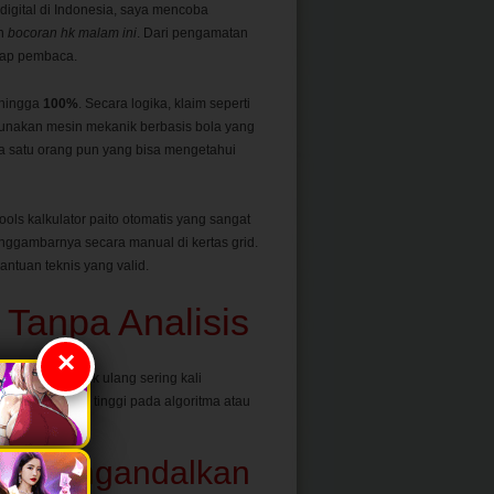
igital di Indonesia, saya mencoba
an
bocoran hk malam ini
. Dari pengamatan
tiap pembaca.
 hingga
100%
. Secara logika, klaim seperti
gunakan mesin mekanik berbasis bola yang
ada satu orang pun yang bisa mengetahui
ols kalkulator paito otomatis yang sangat
nggambarnya secara manual di kertas grid.
ntuan teknis yang valid.
 Tanpa Analisis
×
akukan kroscek ulang sering kali
antungan yang tinggi pada algoritma atau
bat Mengandalkan