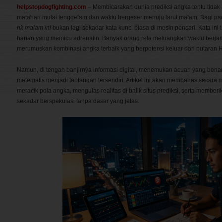
helpstopdogfighting.com
– Membicarakan dunia prediksi angka tentu tidak 
matahari mulai tenggelam dan waktu bergeser menuju larut malam. Bagi par
hk malam ini
bukan lagi sekadar kata kunci biasa di mesin pencari. Kata ini
harian yang memicu adrenalin. Banyak orang rela meluangkan waktu berja
merumuskan kombinasi angka terbaik yang berpotensi keluar dari putaran 
Namun, di tengah banjirnya informasi digital, menemukan acuan yang benar-
matematis menjadi tantangan tersendiri. Artikel ini akan membahas secar
meracik pola angka, mengulas realitas di balik situs prediksi, serta member
sekadar berspekulasi tanpa dasar yang jelas.