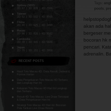
Tags:
ang
Sydney (SDY)
pools
,
pre
2D: 67 | 3D: 828 | 4D: 7996
Taiwan
2D: 52 | 3D: 502 | 4D: 8505
helpstopdogf
China
akan ada hab
2D: 40 | 3D: 625 | 4D: 3494
Macau
bergeser men
2D: 96 | 3D: 826 | 4D: 9582
bocoran hk m
Cambodia
2D: 38 | 3D: 445 | 4D: 5686
pencari. Kat
Japan
2D: 70 | 3D: 151 | 4D: 3958
adrenalin. B
RECENT POSTS
Hasil Toto Macau 4D: Data Result, Jadwal &
Format Harian
Data Pengeluaran Toto Macau 4D Terbaru
dan Lengkap Hari Ini
Keluaran Toto Macau 4D Hari Ini Lengkap
dan Terbaru
Result 4D Toto Macau: Live Draw Tercepat
& Data Pengeluaran Hari Ini
Strategi Toto Macau 4D Hari Ini: Bocoran
Pola Tarikan Live Draw Resmi