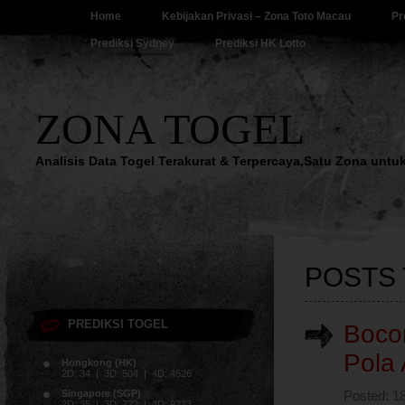
Home
Kebijakan Privasi – Zona Toto Macau
Pr
Prediksi Sydney
Prediksi HK Lotto
ZONA TOGEL
Analisis Data Togel Terakurat & Terpercaya,Satu Zona un
POSTS 
PREDIKSI TOGEL
Bocor
Pola
Hongkong (HK)
2D: 34 | 3D: 504 | 4D: 4526
Singapore (SGP)
Posted: 1
2D: 35 | 3D: 722 | 4D: 9233