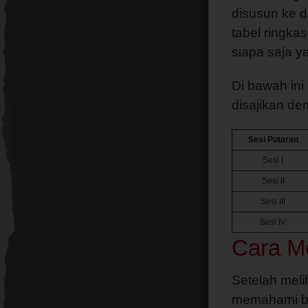
disusun ke d
tabel ringka
siapa saja y
Di bawah ini 
disajikan d
Sesi Putaran
Sesi I
Sesi II
Sesi III
Sesi IV
Cara Me
Setelah melih
memahami b