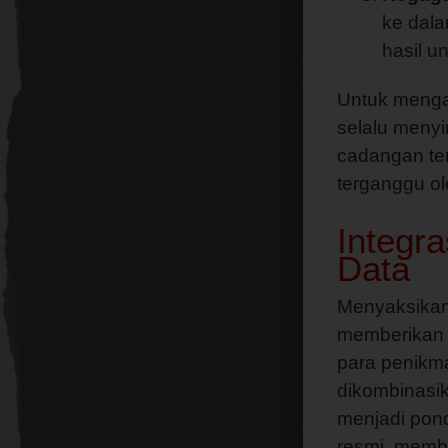
ke dal
hasil u
Untuk mengan
selalu menyi
cadangan te
terganggu ole
Integra
Data
Menyaksika
memberikan d
para penikma
dikombinasik
menjadi pond
resmi, memba