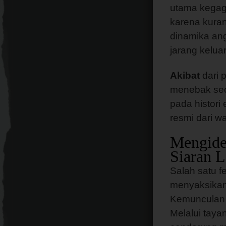
utama kegag
karena kura
dinamika ang
jarang keluar
Akibat
dari 
menebak sec
pada histori
resmi dari w
Mengide
Siaran 
Salah satu 
menyaksika
Kemunculan a
Melalui taya