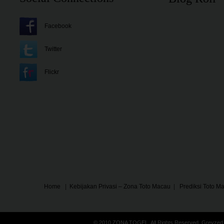
Facebook
Twitter
Flickr
Home
|
Kebijakan Privasi – Zona Toto Macau
|
Prediksi Toto M
© 2010 ZONA TOGEL. All Rights Reserved. Greyzed