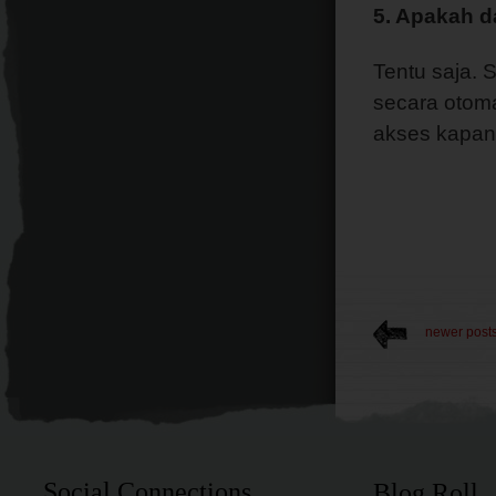
5. Apakah d
Tentu saja. 
secara otoma
akses kapan 
newer post
Social Connections
Blog Roll