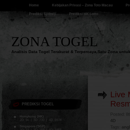
Home
Kebijakan Privasi – Zona Toto Macau
Pr
Prediksi Sydney
Prediksi HK Lotto
ZONA TOGEL
Analisis Data Togel Terakurat & Terpercaya,Satu Zona un
Live 
Resm
PREDIKSI TOGEL
Posted: 8
Hongkong (HK)
2D: 90 | 3D: 730 | 4D: 9978
4D
Singapore (SGP)
Tags:
ang
2D: 22 | 3D: 754 | 4D: 1956