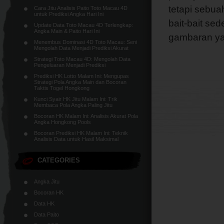
tetapi sebu
Cara Jitu Analisis Paito Toto Macau 4D
untuk Prediksi Angka Hari Ini
bait-bait se
Update Data Toto Macau 4D Terlengkap:
Angka Main & Paito Hari Ini
gambaran yan
Menembus Dominasi 4D Toto Macau: Seni
Mengolah Data Menjadi Prediksi Akurat
Strategi Toto Macau 4D: Mengolah Data
Pengeluaran Menjadi Prediksi
Prediksi HK Lotto Malam Ini: Mengupas
Strategi Pola Angka Main dan Bocoran
Taktis Togel Hongkong
Kunci Syair HK Jitu Malam Ini: Trik
Membaca Pola Angka Paling Jitu
Bocoran HK Malam Ini: Analisis Akurat Pola
Angka Hongkong Pools
Bocoran Prediksi HK Malam Ini: Teknik
Analisis Data untuk Hasil Maksimal
CATEGORIES
Angka Jitu
Bocoran HK
Data HK
Data Paito