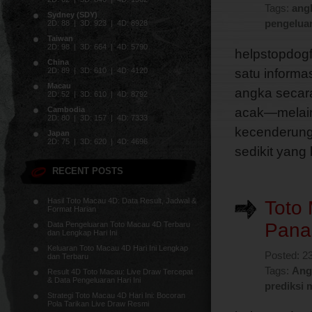
Tags:
ang
Sydney (SDY)
pengelua
2D: 88 | 3D: 923 | 4D: 8928
Taiwan
2D: 98 | 3D: 664 | 4D: 5790
helpstopdogf
China
satu informa
2D: 89 | 3D: 610 | 4D: 4120
Macau
angka secara
2D: 52 | 3D: 610 | 4D: 8792
acak—melaink
Cambodia
2D: 80 | 3D: 157 | 4D: 7333
kecenderunga
Japan
2D: 75 | 3D: 620 | 4D: 4696
sedikit yang
RECENT POSTS
Hasil Toto Macau 4D: Data Result, Jadwal &
Toto 
Format Harian
Pana
Data Pengeluaran Toto Macau 4D Terbaru
dan Lengkap Hari Ini
Keluaran Toto Macau 4D Hari Ini Lengkap
Posted: 2
dan Terbaru
Tags:
Ang
Result 4D Toto Macau: Live Draw Tercepat
& Data Pengeluaran Hari Ini
prediksi
Strategi Toto Macau 4D Hari Ini: Bocoran
Pola Tarikan Live Draw Resmi