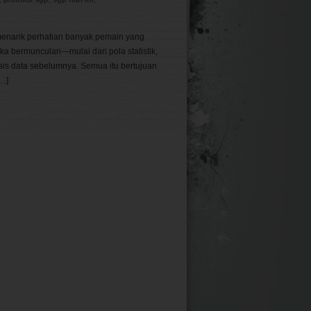
 menarik perhatian banyak pemain yang
gka bermunculan—mulai dari pola statistik,
is data sebelumnya. Semua itu bertujuan
[…]