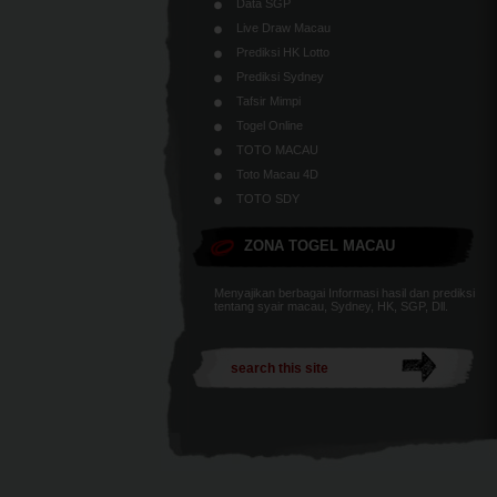
Data SGP
Live Draw Macau
Prediksi HK Lotto
Prediksi Sydney
Tafsir Mimpi
Togel Online
TOTO MACAU
Toto Macau 4D
TOTO SDY
ZONA TOGEL MACAU
Menyajikan berbagai Informasi hasil dan prediksi
tentang
syair macau, Sydney, HK, SGP
, Dll.