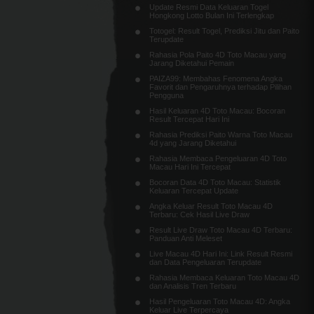
Update Resmi Data Keluaran Togel
Hongkong Lotto Bulan Ini Terlengkap
Totogel: Result Togel, Prediksi Jitu dan Paito
Terupdate
Rahasia Pola Paito 4D Toto Macau yang
Jarang Diketahui Pemain
PAIZA99: Membahas Fenomena Angka
Favorit dan Pengaruhnya terhadap Pilihan
Pengguna
Hasil Keluaran 4D Toto Macau: Bocoran
Result Tercepat Hari Ini
Rahasia Prediksi Paito Warna Toto Macau
4d yang Jarang Diketahui
Rahasia Membaca Pengeluaran 4D Toto
Macau Hari Ini Tercepat
Bocoran Data 4D Toto Macau: Statistik
Keluaran Tercepat Update
Angka Keluar Result Toto Macau 4D
Terbaru: Cek Hasil Live Draw
Result Live Draw Toto Macau 4D Terbaru:
Panduan Anti Meleset
Live Macau 4D Hari Ini: Link Result Resmi
dan Data Pengeluaran Terupdate
Rahasia Membaca Keluaran Toto Macau 4D
dan Analisis Tren Terbaru
Hasil Pengeluaran Toto Macau 4D: Angka
Keluar Live Terpercaya