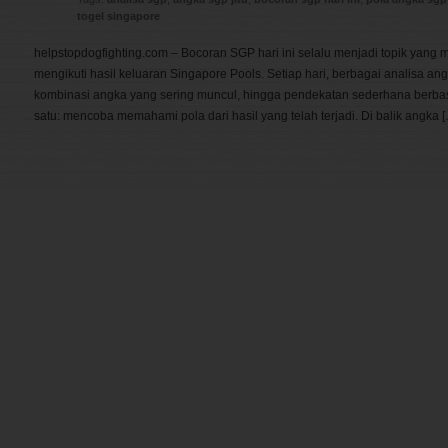
togel singapore
helpstopdogfighting.com – Bocoran SGP hari ini selalu menjadi topik yang
mengikuti hasil keluaran Singapore Pools. Setiap hari, berbagai analisa an
kombinasi angka yang sering muncul, hingga pendekatan sederhana berbas
satu: mencoba memahami pola dari hasil yang telah terjadi. Di balik angka 