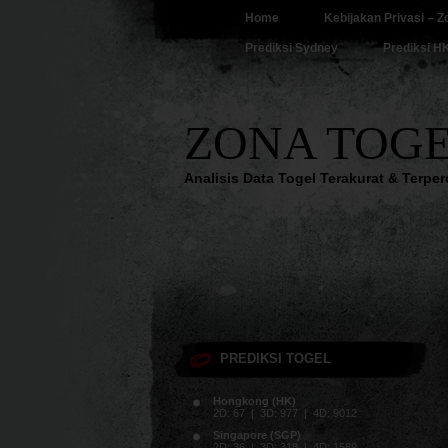
Home
Kebijakan Privasi – 
Prediksi Sydney
Prediksi HK
ZONA TOG
Analisis Data Togel Terakurat & Ter
PREDIKSI TOGEL
Hongkong (HK)
2D: 67 | 3D: 977 | 4D: 9012
Singapore (SGP)
2D: 36 | 3D: 318 | 4D: 1589