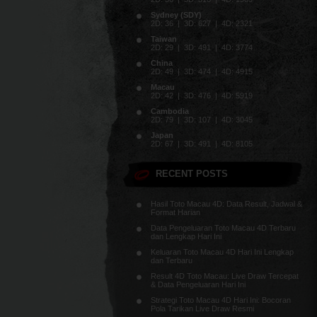
Sydney (SDY)
2D: 36 | 3D: 627 | 4D: 2321
Taiwan
2D: 29 | 3D: 491 | 4D: 3774
China
2D: 49 | 3D: 474 | 4D: 4915
Macau
2D: 42 | 3D: 476 | 4D: 5919
Cambodia
2D: 79 | 3D: 107 | 4D: 3045
Japan
2D: 67 | 3D: 491 | 4D: 8105
RECENT POSTS
Hasil Toto Macau 4D: Data Result, Jadwal &
Format Harian
Data Pengeluaran Toto Macau 4D Terbaru
dan Lengkap Hari Ini
Keluaran Toto Macau 4D Hari Ini Lengkap
dan Terbaru
Result 4D Toto Macau: Live Draw Tercepat
& Data Pengeluaran Hari Ini
Strategi Toto Macau 4D Hari Ini: Bocoran
Pola Tarikan Live Draw Resmi