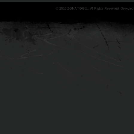
© 2010 ZONA TOGEL. All Rights Reserved. Greyzed