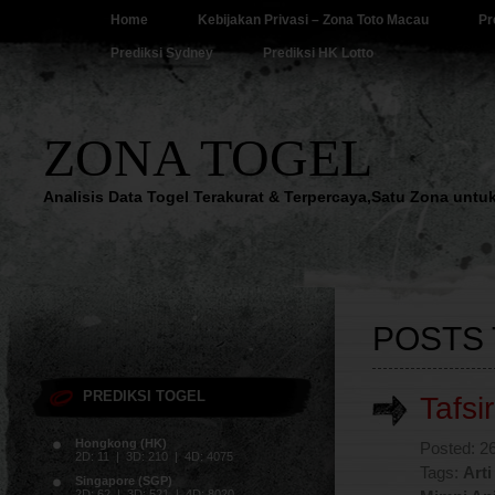
Home
Kebijakan Privasi – Zona Toto Macau
Pr
Prediksi Sydney
Prediksi HK Lotto
ZONA TOGEL
Analisis Data Togel Terakurat & Terpercaya,Satu Zona un
POSTS 
PREDIKSI TOGEL
Tafsi
Hongkong (HK)
Posted: 2
2D: 11 | 3D: 210 | 4D: 4075
Tags:
Art
Singapore (SGP)
2D: 62 | 3D: 521 | 4D: 8020