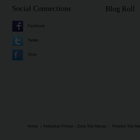
Social Connections
Blog Roll
Facebook
Twitter
Flickr
Home
|
Kebijakan Privasi – Zona Toto Macau
|
Prediksi Toto M