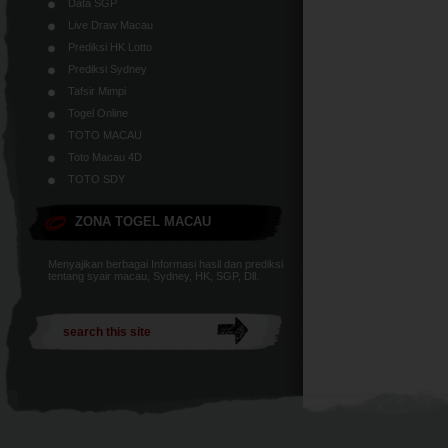
Data SGP
Live Draw Macau
Prediksi HK Lotto
Prediksi Sydney
Tafsir Mimpi
Togel Online
TOTO MACAU
Toto Macau 4D
TOTO SDY
ZONA TOGEL MACAU
Menyajikan berbagai Informasi hasil dan prediksi
tentang
syair macau, Sydney, HK, SGP
, Dll.