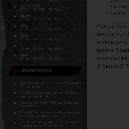
Ekor
,
Art
Sydney (SDY)
Buku Mim
2D: 71 | 3D: 556 | 4D: 7390
Primbon 
Taiwan
2D: 28 | 3D: 493 | 4D: 3253
Kamus Tafsir
China
2D: 10 | 3D: 175 | 4D: 6420
awalan huruf
Macau
2D: 55 | 3D: 977 | 4D: 4465
makna yang s
Cambodia
kondisi Edan
2D: 68 | 3D: 921 | 4D: 8860
Japan
memprediksi 
2D: 52 | 3D: 930 | 4D: 3230
& Benda 2. T
RECENT POSTS
Hasil Toto Macau 4D: Data Result, Jadwal &
Format Harian
Data Pengeluaran Toto Macau 4D Terbaru
dan Lengkap Hari Ini
Keluaran Toto Macau 4D Hari Ini Lengkap
dan Terbaru
Result 4D Toto Macau: Live Draw Tercepat
& Data Pengeluaran Hari Ini
Strategi Toto Macau 4D Hari Ini: Bocoran
Pola Tarikan Live Draw Resmi