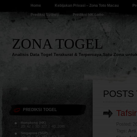
Home
Kebijakan Privasi – Zona Toto Macau
Pr
Prediksi Sydney
Prediksi HK Lotto
ZONA TOGEL
Analisis Data Togel Terakurat & Terpercaya,Satu Zona un
POSTS 
PREDIKSI TOGEL
Tafsi
Hongkong (HK)
Posted: 2
2D: 42 | 3D: 327 | 4D: 2085
Tags:
Art
Singapore (SGP)
2D: 46 | 3D: 380 | 4D: 1127