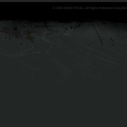
© 2010 ZONA TOGEL. All Rights Reserved. Greyzed