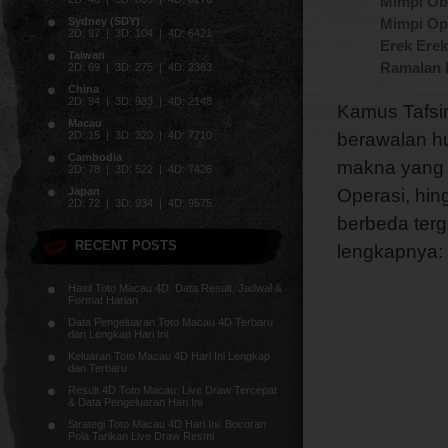
Mimpi Ob
Sydney (SDY)
Mimpi Op
2D: 97 | 3D: 104 | 4D: 6421
Erek Ere
Taiwan
Ramalan 
2D: 69 | 3D: 275 | 4D: 2383
China
2D: 94 | 3D: 933 | 4D: 2148
Kamus Tafsir
Macau
berawalan hu
2D: 15 | 3D: 320 | 4D: 7710
Cambodia
makna yang c
2D: 78 | 3D: 522 | 4D: 7426
Operasi, hin
Japan
2D: 72 | 3D: 934 | 4D: 9575
berbeda terg
RECENT POSTS
lengkapnya: 
Hasil Toto Macau 4D: Data Result, Jadwal &
Format Harian
Data Pengeluaran Toto Macau 4D Terbaru
dan Lengkap Hari Ini
Keluaran Toto Macau 4D Hari Ini Lengkap
dan Terbaru
Result 4D Toto Macau: Live Draw Tercepat
& Data Pengeluaran Hari Ini
Strategi Toto Macau 4D Hari Ini: Bocoran
Pola Tarikan Live Draw Resmi