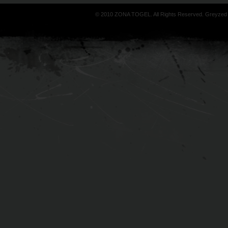
© 2010 ZONA TOGEL. All Rights Reserved. Greyzed