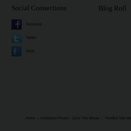
Social Connections
Blog Roll
Facebook
Twitter
Flickr
Home
|
Kebijakan Privasi – Zona Toto Macau
|
Prediksi Toto M