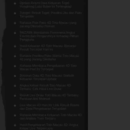
Update Resmi Data Keluaran Togel
Hongkong Lotto Bulan Ini Terlengkap
Totogel: Result Togel, Prediksi Jitu dan Paito
Terupdate
Rahasia Pola Paito 4D Toto Macau yang
Jarang Diketahui Pemain
PAIZA99: Membahas Fenomena Angka
Favorit dan Pengaruhnya terhadap Pilihan
Pengguna
Hasil Keluaran 4D Toto Macau: Bocoran
Result Tercepat Hari Ini
Rahasia Prediksi Paito Warna Toto Macau
4d yang Jarang Diketahui
Rahasia Membaca Pengeluaran 4D Toto
Macau Hari Ini Tercepat
Bocoran Data 4D Toto Macau: Statistik
Keluaran Tercepat Update
Angka Keluar Result Toto Macau 4D
Terbaru: Cek Hasil Live Draw
Result Live Draw Toto Macau 4D Terbaru:
Panduan Anti Meleset
Live Macau 4D Hari Ini: Link Result Resmi
dan Data Pengeluaran Terupdate
Rahasia Membaca Keluaran Toto Macau 4D
dan Analisis Tren Terbaru
Hasil Pengeluaran Toto Macau 4D: Angka
Keluar Live Terpercaya