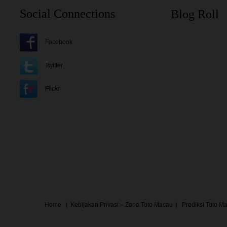
Social Connections
Blog Roll
Facebook
Twitter
Flickr
Home
|
Kebijakan Privasi – Zona Toto Macau
|
Prediksi Toto M