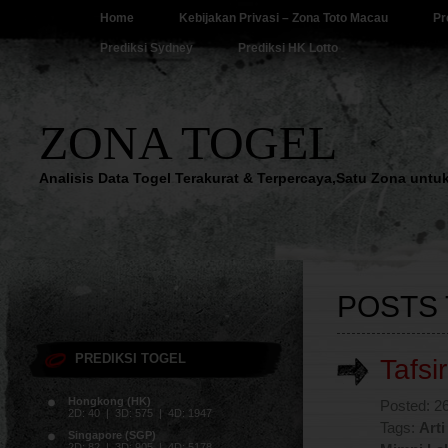
Home
Kebijakan Privasi – Zona Toto Macau
Pr
Prediksi Sydney
Prediksi HK Lotto
ZONA TOGEL
Analisis Data Togel Terakurat & Terpercaya,Satu Zona un
POSTS 
PREDIKSI TOGEL
Tafsi
Hongkong (HK)
Posted: 2
2D: 40 | 3D: 575 | 4D: 1947
Tags:
Art
Singapore (SGP)
2D: 82 | 3D: 905 | 4D: 5178