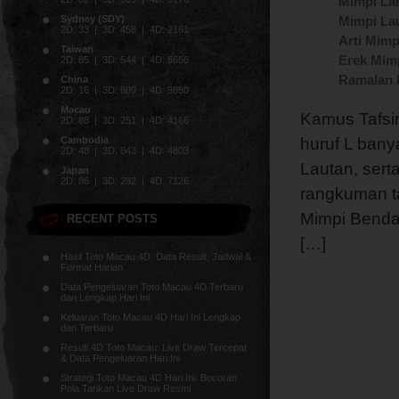
Mimpi Lah
Sydney (SDY)
Mimpi La
2D: 33 | 3D: 458 | 4D: 2161
Arti Mimp
Taiwan
Erek Mim
2D: 85 | 3D: 544 | 4D: 8656
Ramalan 
China
2D: 16 | 3D: 809 | 4D: 9850
Macau
Kamus Tafsir
2D: 88 | 3D: 251 | 4D: 4166
huruf L bany
Cambodia
2D: 48 | 3D: 643 | 4D: 4803
Lautan, sert
Japan
2D: 86 | 3D: 292 | 4D: 7126
rangkuman ta
Mimpi Benda
RECENT POSTS
[…]
Hasil Toto Macau 4D: Data Result, Jadwal &
Format Harian
Data Pengeluaran Toto Macau 4D Terbaru
dan Lengkap Hari Ini
Keluaran Toto Macau 4D Hari Ini Lengkap
dan Terbaru
Result 4D Toto Macau: Live Draw Tercepat
& Data Pengeluaran Hari Ini
Strategi Toto Macau 4D Hari Ini: Bocoran
Pola Tarikan Live Draw Resmi