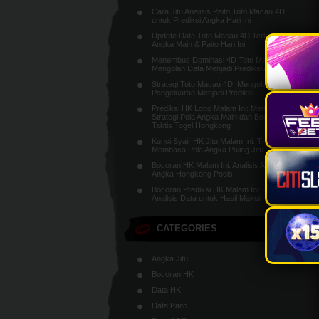
Cara Jitu Analisis Paito Toto Macau 4D
untuk Prediksi Angka Hari Ini
Update Data Toto Macau 4D Terlengkap:
Angka Main & Paito Hari Ini
Menembus Dominasi 4D Toto Macau: Seni
Mengolah Data Menjadi Prediksi Akurat
Strategi Toto Macau 4D: Mengolah Data
Pengeluaran Menjadi Prediksi
Prediksi HK Lotto Malam Ini: Mengupas
Strategi Pola Angka Main dan Bocoran
Taktis Togel Hongkong
Kunci Syair HK Jitu Malam Ini: Trik
Membaca Pola Angka Paling Jitu
Bocoran HK Malam Ini: Analisis Akurat Pola
Angka Hongkong Pools
Bocoran Prediksi HK Malam Ini: Teknik
Analisis Data untuk Hasil Maksimal
CATEGORIES
Angka Jitu
Bocoran HK
Data HK
Data Paito