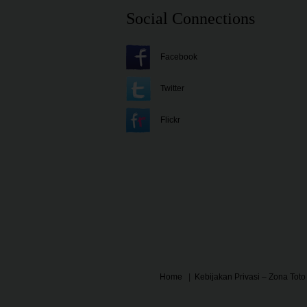
Social Connections
Facebook
Twitter
Flickr
Home
|
Kebijakan Privasi – Zona Tot