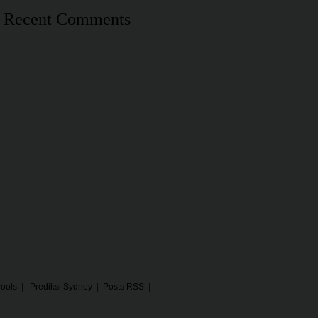
Recent Comments
Pools
|
Prediksi Sydney
|
Posts RSS
|