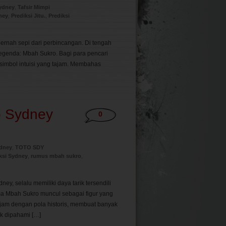
Sydney
,
Tafsir Mimpi
ney
,
Prediksi Jitu.
,
Prediksi
ernah sepi dari perbincangan. Di tengah
egenda: Mbah Sukro. Bagi para pencari
 simbol intuisi yang tajam. Membahas
o Sydney
0
ydney
,
TOTO SDY
ksi Sydney
,
rumus mbah sukro
,
y, selalu memiliki daya tarik tersendili
ama Mbah Sukro muncul sebagai figur yang
jam dengan pola historis, membuat banyak
uk dipahami […]