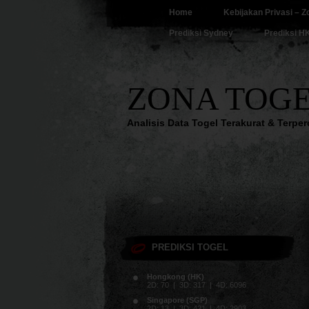
Home
Kebijakan Privasi – 
Prediksi Sydney
Prediksi HK
ZONA TOG
Analisis Data Togel Terakurat & Ter
PREDIKSI TOGEL
Hongkong (HK)
2D: 70 | 3D: 317 | 4D: 6096
Singapore (SGP)
2D: 13 | 3D: 421 | 4D: 2903