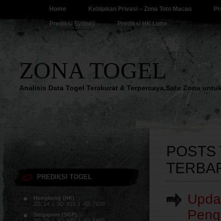
Home
Kebijakan Privasi – Zona Toto Macau
Pr
Prediksi Sydney
Prediksi HK Lotto
ZONA TOGEL
Analisis Data Togel Terakurat & Terpercaya,Satu Zona un
POSTS 
TERBA
PREDIKSI TOGEL
Upda
Hongkong (HK)
2D: 14 | 3D: 810 | 4D: 7620
Penge
Singapore (SGP)
2D: 21 | 3D: 591 | 4D: 5960