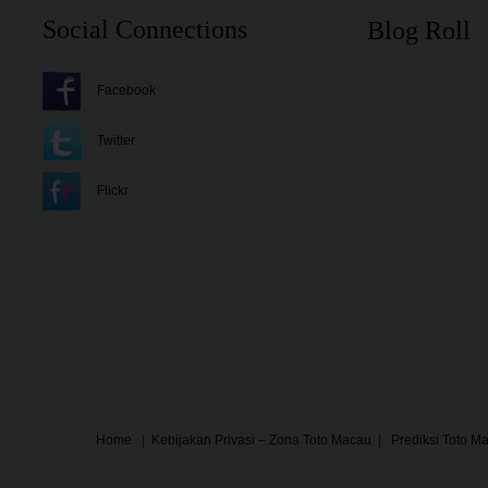
Social Connections
Blog Roll
Facebook
Twitter
Flickr
Home
|
Kebijakan Privasi – Zona Toto Macau
|
Prediksi Toto M