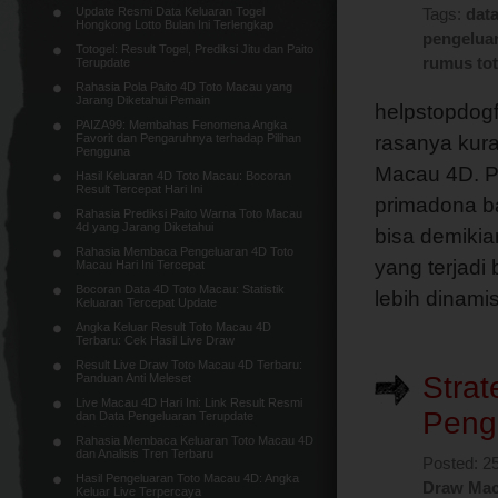
Update Resmi Data Keluaran Togel
Tags:
dat
Hongkong Lotto Bulan Ini Terlengkap
pengelua
Totogel: Result Togel, Prediksi Jitu dan Paito
rumus to
Terupdate
Rahasia Pola Paito 4D Toto Macau yang
Jarang Diketahui Pemain
helpstopdogf
PAIZA99: Membahas Fenomena Angka
rasanya kura
Favorit dan Pengaruhnya terhadap Pilihan
Pengguna
Macau 4D. Pa
Hasil Keluaran 4D Toto Macau: Bocoran
Result Tercepat Hari Ini
primadona b
Rahasia Prediksi Paito Warna Toto Macau
4d yang Jarang Diketahui
bisa demikia
Rahasia Membaca Pengeluaran 4D Toto
yang terjadi
Macau Hari Ini Tercepat
Bocoran Data 4D Toto Macau: Statistik
lebih dinami
Keluaran Tercepat Update
Angka Keluar Result Toto Macau 4D
Terbaru: Cek Hasil Live Draw
Result Live Draw Toto Macau 4D Terbaru:
Stra
Panduan Anti Meleset
Live Macau 4D Hari Ini: Link Result Resmi
Penge
dan Data Pengeluaran Terupdate
Rahasia Membaca Keluaran Toto Macau 4D
dan Analisis Tren Terbaru
Posted: 2
Hasil Pengeluaran Toto Macau 4D: Angka
Draw Ma
Keluar Live Terpercaya