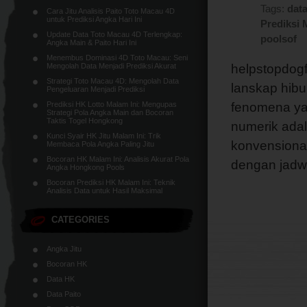
Tags:
data
Cara Jitu Analisis Paito Toto Macau 4D
untuk Prediksi Angka Hari Ini
Prediksi 
Update Data Toto Macau 4D Terlengkap:
poolsof
Angka Main & Paito Hari Ini
Menembus Dominasi 4D Toto Macau: Seni
helpstopdogf
Mengolah Data Menjadi Prediksi Akurat
Strategi Toto Macau 4D: Mengolah Data
lanskap hibu
Pengeluaran Menjadi Prediksi
fenomena yan
Prediksi HK Lotto Malam Ini: Mengupas
Strategi Pola Angka Main dan Bocoran
Taktis Togel Hongkong
numerik ada
Kunci Syair HK Jitu Malam Ini: Trik
konvensional
Membaca Pola Angka Paling Jitu
Bocoran HK Malam Ini: Analisis Akurat Pola
dengan jadwa
Angka Hongkong Pools
Bocoran Prediksi HK Malam Ini: Teknik
Analisis Data untuk Hasil Maksimal
CATEGORIES
Angka Jitu
Bocoran HK
Data HK
Data Paito