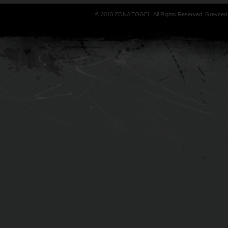
© 2010 ZONA TOGEL. All Rights Reserved. Greyzed