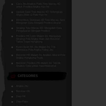
Cara Jitu Analisis Paito Toto Macau 4D
untuk Prediksi Angka Hari Ini
Update Data Toto Macau 4D Terlengkap:
Angka Main & Paito Hari Ini
Menembus Dominasi 4D Toto Macau: Seni
Mengolah Data Menjadi Prediksi Akurat
Strategi Toto Macau 4D: Mengolah Data
Pengeluaran Menjadi Prediksi
Prediksi HK Lotto Malam Ini: Mengupas
Strategi Pola Angka Main dan Bocoran
Taktis Togel Hongkong
Kunci Syair HK Jitu Malam Ini: Trik
Membaca Pola Angka Paling Jitu
Bocoran HK Malam Ini: Analisis Akurat Pola
Angka Hongkong Pools
Bocoran Prediksi HK Malam Ini: Teknik
Analisis Data untuk Hasil Maksimal
CATEGORIES
Angka Jitu
Bocoran HK
Data HK
Data Paito