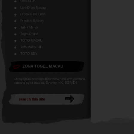
Data SGP
Live Draw Macau
Prediksi HK Lotto
Prediksi Sydney
Tafsir Mimpi
Togel Online
TOTO MACAU
Toto Macau 4D
TOTO SDY
ZONA TOGEL MACAU
Menyajikan berbagai Informasi hasil dan prediksi
tentang
syair macau, Sydney, HK, SGP
, Dll.