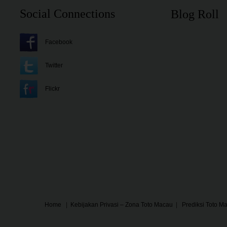
Social Connections
Blog Roll
Facebook
Twitter
Flickr
Home
|
Kebijakan Privasi – Zona Toto Macau
|
Prediksi Toto M