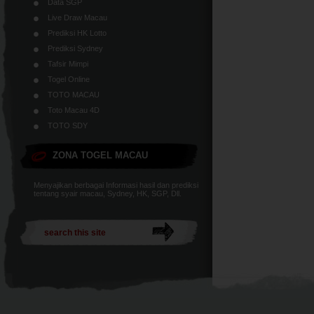
Data SGP
Live Draw Macau
Prediksi HK Lotto
Prediksi Sydney
Tafsir Mimpi
Togel Online
TOTO MACAU
Toto Macau 4D
TOTO SDY
ZONA TOGEL MACAU
Menyajikan berbagai Informasi hasil dan prediksi
tentang
syair macau, Sydney, HK, SGP
, Dll.