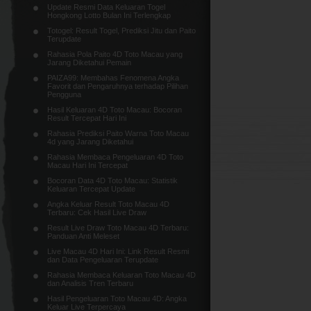
Update Resmi Data Keluaran Togel
Hongkong Lotto Bulan Ini Terlengkap
Totogel: Result Togel, Prediksi Jitu dan Paito
Terupdate
Rahasia Pola Paito 4D Toto Macau yang
Jarang Diketahui Pemain
PAIZA99: Membahas Fenomena Angka
Favorit dan Pengaruhnya terhadap Pilihan
Pengguna
Hasil Keluaran 4D Toto Macau: Bocoran
Result Tercepat Hari Ini
Rahasia Prediksi Paito Warna Toto Macau
4d yang Jarang Diketahui
Rahasia Membaca Pengeluaran 4D Toto
Macau Hari Ini Tercepat
Bocoran Data 4D Toto Macau: Statistik
Keluaran Tercepat Update
Angka Keluar Result Toto Macau 4D
Terbaru: Cek Hasil Live Draw
Result Live Draw Toto Macau 4D Terbaru:
Panduan Anti Meleset
Live Macau 4D Hari Ini: Link Result Resmi
dan Data Pengeluaran Terupdate
Rahasia Membaca Keluaran Toto Macau 4D
dan Analisis Tren Terbaru
Hasil Pengeluaran Toto Macau 4D: Angka
Keluar Live Terpercaya