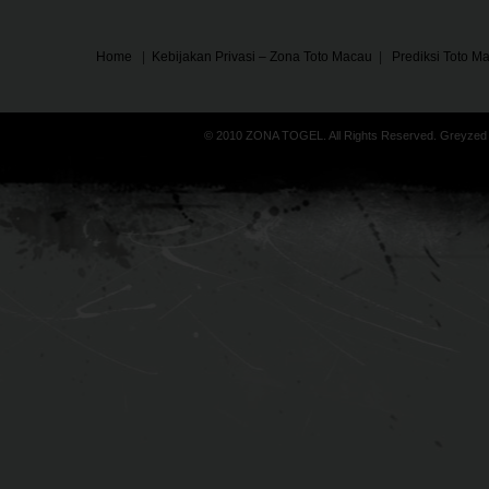
Home
|
Kebijakan Privasi – Zona Toto Macau
|
Prediksi Toto M
© 2010 ZONA TOGEL. All Rights Reserved. Greyzed