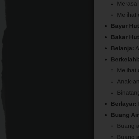
Merasa 
Melihat
Bayar Hu
Bakar Hut
Belanja:
A
Berkelahi
Melihat 
Anak-an
Binatang
Berlayar:
Buang Air
Buang ai
Buang ai