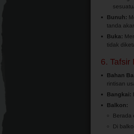
sesuatu
Bunuh:
Me
tanda akan
Buka:
Memb
tidak dike
6.
Tafsir
Bahan Ba
rintisan u
Bangkai:
Balkon:
Berada 
Di balko