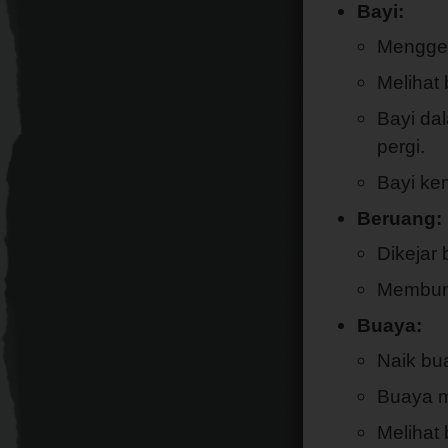
Bayi:
Menggen
Melihat b
Bayi da
pergi.
Bayi kem
Beruang:
Dikejar 
Membun
Buaya:
Naik bua
Buaya 
Melihat