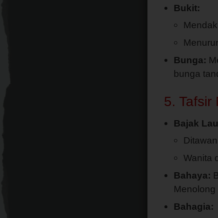
Bukit:
Mendaki
Menuruni
Bunga:
Me
bunga tan
5.
Tafsir
Bajak Lau
Ditawan 
Wanita d
Bahaya:
B
Menolong 
Bahagia: