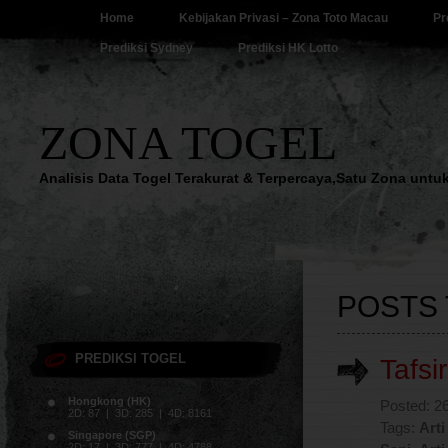
Home
Kebijakan Privasi – Zona Toto Macau
Pr
Prediksi Sydney
Prediksi HK Lotto
ZONA TOGEL
Analisis Data Togel Terakurat & Terpercaya,Satu Zona un
POSTS 
PREDIKSI TOGEL
Tafsi
Hongkong (HK)
Posted: 2
2D: 87 | 3D: 285 | 4D: 8161
Tags:
Art
Singapore (SGP)
2D: 17 | 3D: 777 | 4D: 4788