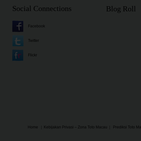
Social Connections
Blog Roll
Facebook
Twitter
Flickr
Home
|
Kebijakan Privasi – Zona Toto Macau
|
Prediksi Toto M