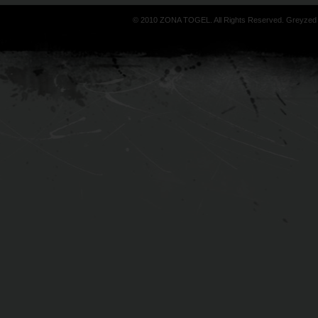
© 2010 ZONA TOGEL. All Rights Reserved. Greyzed