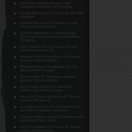
Update Resmi Data Keluaran Togel
Hongkong Lotto Bulan Ini Terlengkap
Totogel: Result Togel, Prediksi Jitu dan Paito
Terupdate
Rahasia Pola Paito 4D Toto Macau yang
Jarang Diketahui Pemain
PAIZA99: Membahas Fenomena Angka
Favorit dan Pengaruhnya terhadap Pilihan
Pengguna
Hasil Keluaran 4D Toto Macau: Bocoran
Result Tercepat Hari Ini
Rahasia Prediksi Paito Warna Toto Macau
4d yang Jarang Diketahui
Rahasia Membaca Pengeluaran 4D Toto
Macau Hari Ini Tercepat
Bocoran Data 4D Toto Macau: Statistik
Keluaran Tercepat Update
Angka Keluar Result Toto Macau 4D
Terbaru: Cek Hasil Live Draw
Result Live Draw Toto Macau 4D Terbaru:
Panduan Anti Meleset
Live Macau 4D Hari Ini: Link Result Resmi
dan Data Pengeluaran Terupdate
Rahasia Membaca Keluaran Toto Macau 4D
dan Analisis Tren Terbaru
Hasil Pengeluaran Toto Macau 4D: Angka
Keluar Live Terpercaya