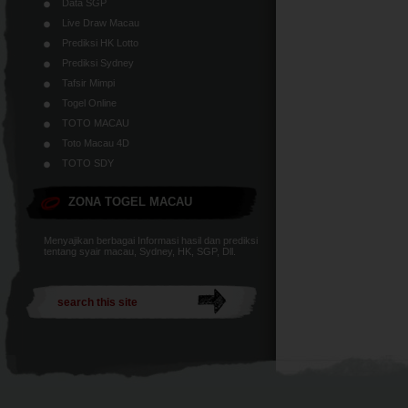
Data SGP
Live Draw Macau
Prediksi HK Lotto
Prediksi Sydney
Tafsir Mimpi
Togel Online
TOTO MACAU
Toto Macau 4D
TOTO SDY
ZONA TOGEL MACAU
Menyajikan berbagai Informasi hasil dan prediksi
tentang
syair macau, Sydney, HK, SGP
, Dll.