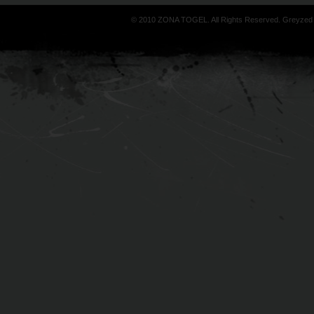
© 2010 ZONA TOGEL. All Rights Reserved. Greyzed