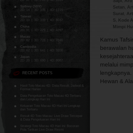
Sapi
,
Art
Sydney (SDY)
Setan
,
Ar
2D: 14 | 3D: 105 | 4D: 1215
Surat
,
Ar
Taiwan
S
,
Kode A
2D: 10 | 3D: 339 | 4D: 8037
Mimpi Hu
China
2D: 91 | 3D: 279 | 4D: 4267
Macau
Kamus Tafsir
2D: 82 | 3D: 728 | 4D: 7846
berawalan h
Cambodia
2D: 62 | 3D: 641 | 4D: 3200
kesejahteraa
Japan
2D: 20 | 3D: 690 | 4D: 8087
melalui mimp
lengkapnya. 
RECENT POSTS
Hewan & Alam
Hasil Toto Macau 4D: Data Result, Jadwal &
Format Harian
Data Pengeluaran Toto Macau 4D Terbaru
dan Lengkap Hari Ini
Keluaran Toto Macau 4D Hari Ini Lengkap
dan Terbaru
Result 4D Toto Macau: Live Draw Tercepat
& Data Pengeluaran Hari Ini
Strategi Toto Macau 4D Hari Ini: Bocoran
Pola Tarikan Live Draw Resmi