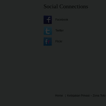
Social Connections
Facebook
Twitter
Flickr
Home
|
Kebijakan Privasi – Zona Tot