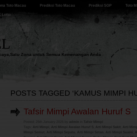
Zona Toto Macau
Prediksi Toto Macau
Prediksi SGP
Toto 
 Lotto
EL
percaya,Satu Zona untuk Semua Kemenangan Anda
POSTS TAGGED ‘KAMUS MIMPI HU
Tafsir Mimpi Awalan Huruf S
Posted: 26th January 2026 by
admin
in
Tafsir Mimpi
Tags:
Arti Mimpi
,
Arti Mimpi Awalan Huruf S
,
Arti Mimpi Sakit
,
Arti Mim
Mimpi Semut
,
Arti Mimpi Sepatu
,
Arti Mimpi Setan
,
Arti Mimpi Suami
,
A