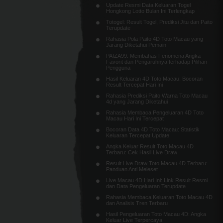
Update Resmi Data Keluaran Togel
Hongkong Lotto Bulan Ini Terlengkap
Totogel: Result Togel, Prediksi Jitu dan Paito
Terupdate
Rahasia Pola Paito 4D Toto Macau yang
Jarang Diketahui Pemain
PAIZA99: Membahas Fenomena Angka
Favorit dan Pengaruhnya terhadap Pilihan
Pengguna
Hasil Keluaran 4D Toto Macau: Bocoran
Result Tercepat Hari Ini
Rahasia Prediksi Paito Warna Toto Macau
4d yang Jarang Diketahui
Rahasia Membaca Pengeluaran 4D Toto
Macau Hari Ini Tercepat
Bocoran Data 4D Toto Macau: Statistik
Keluaran Tercepat Update
Angka Keluar Result Toto Macau 4D
Terbaru: Cek Hasil Live Draw
Result Live Draw Toto Macau 4D Terbaru:
Panduan Anti Meleset
Live Macau 4D Hari Ini: Link Result Resmi
dan Data Pengeluaran Terupdate
Rahasia Membaca Keluaran Toto Macau 4D
dan Analisis Tren Terbaru
Hasil Pengeluaran Toto Macau 4D: Angka
Keluar Live Terpercaya