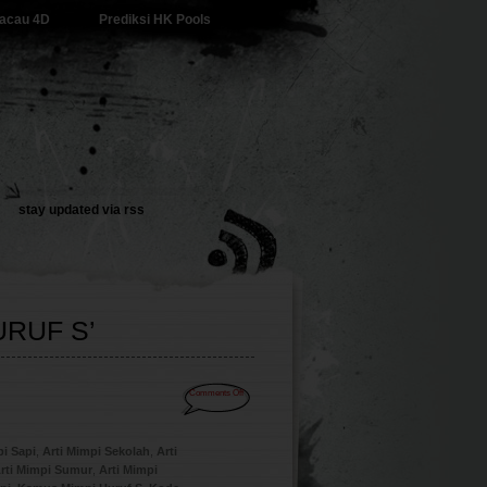
Macau 4D
Prediksi HK Pools
stay updated via
rss
RUF S’
Comments Off
pi Sapi
,
Arti Mimpi Sekolah
,
Arti
rti Mimpi Sumur
,
Arti Mimpi