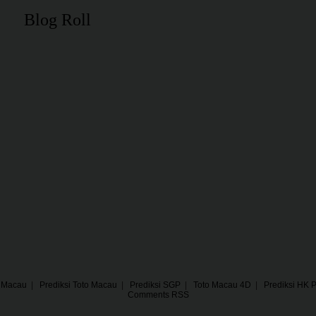
Blog Roll
o Macau
|
Prediksi Toto Macau
|
Prediksi SGP
|
Toto Macau 4D
|
Prediksi HK 
Comments RSS