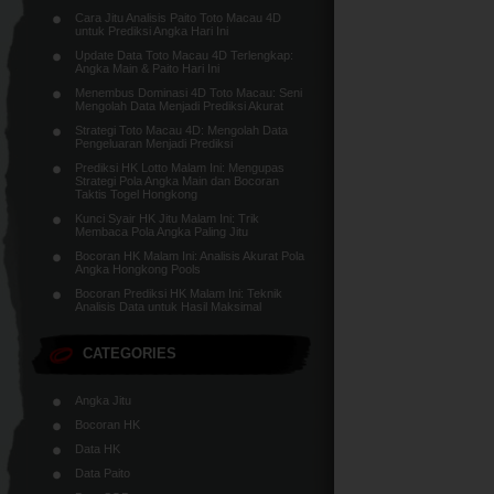
Cara Jitu Analisis Paito Toto Macau 4D
untuk Prediksi Angka Hari Ini
Update Data Toto Macau 4D Terlengkap:
Angka Main & Paito Hari Ini
Menembus Dominasi 4D Toto Macau: Seni
Mengolah Data Menjadi Prediksi Akurat
Strategi Toto Macau 4D: Mengolah Data
Pengeluaran Menjadi Prediksi
Prediksi HK Lotto Malam Ini: Mengupas
Strategi Pola Angka Main dan Bocoran
Taktis Togel Hongkong
Kunci Syair HK Jitu Malam Ini: Trik
Membaca Pola Angka Paling Jitu
Bocoran HK Malam Ini: Analisis Akurat Pola
Angka Hongkong Pools
Bocoran Prediksi HK Malam Ini: Teknik
Analisis Data untuk Hasil Maksimal
CATEGORIES
Angka Jitu
Bocoran HK
Data HK
Data Paito