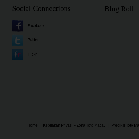
Social Connections
Blog Roll
Facebook
Twitter
Flickr
Home
|
Kebijakan Privasi – Zona Toto Macau
|
Prediksi Toto M