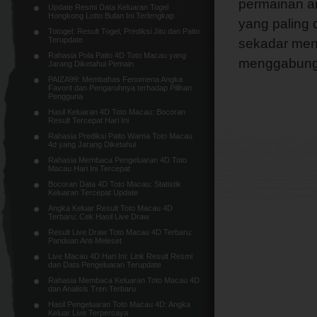
permainan an
Update Resmi Data Keluaran Togel
Hongkong Lotto Bulan Ini Terlengkap
yang paling
Totogel: Result Togel, Prediksi Jitu dan Paito
Terupdate
sekadar men
Rahasia Pola Paito 4D Toto Macau yang
menggabungka
Jarang Diketahui Pemain
PAIZA99: Membahas Fenomena Angka
Favorit dan Pengaruhnya terhadap Pilihan
Pengguna
Hasil Keluaran 4D Toto Macau: Bocoran
Result Tercepat Hari Ini
Rahasia Prediksi Paito Warna Toto Macau
4d yang Jarang Diketahui
Rahasia Membaca Pengeluaran 4D Toto
Macau Hari Ini Tercepat
Bocoran Data 4D Toto Macau: Statistik
Keluaran Tercepat Update
Angka Keluar Result Toto Macau 4D
Terbaru: Cek Hasil Live Draw
Result Live Draw Toto Macau 4D Terbaru:
Panduan Anti Meleset
Live Macau 4D Hari Ini: Link Result Resmi
dan Data Pengeluaran Terupdate
Rahasia Membaca Keluaran Toto Macau 4D
dan Analisis Tren Terbaru
Hasil Pengeluaran Toto Macau 4D: Angka
Keluar Live Terpercaya