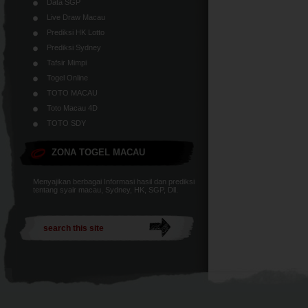
Data SGP
Live Draw Macau
Prediksi HK Lotto
Prediksi Sydney
Tafsir Mimpi
Togel Online
TOTO MACAU
Toto Macau 4D
TOTO SDY
ZONA TOGEL MACAU
Menyajikan berbagai Informasi hasil dan prediksi
tentang
syair macau, Sydney, HK, SGP
, Dll.