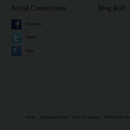
Social Connections
Blog Roll
Facebook
Twitter
Flickr
Home
|
Kebijakan Privasi – Zona Toto Macau
|
Prediksi Toto M