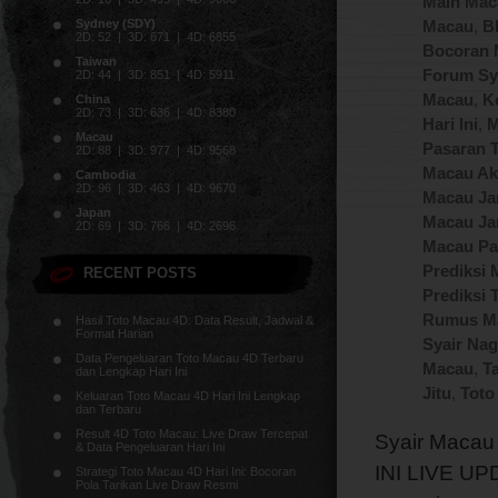
Main Mac
Sydney (SDY)
Macau
,
B
2D: 52 | 3D: 671 | 4D: 6855
Bocoran 
Taiwan
Forum Sy
2D: 44 | 3D: 851 | 4D: 5911
Macau
,
K
China
2D: 73 | 3D: 636 | 4D: 8380
Hari Ini
,
M
Macau
Pasaran 
2D: 88 | 3D: 977 | 4D: 9568
Macau Ak
Cambodia
2D: 96 | 3D: 463 | 4D: 9670
Macau Ja
Japan
Macau Ja
2D: 69 | 3D: 766 | 4D: 2696
Macau Pal
Prediksi 
RECENT POSTS
Prediksi 
Rumus M
Hasil Toto Macau 4D: Data Result, Jadwal &
Format Harian
Syair Na
Data Pengeluaran Toto Macau 4D Terbaru
Macau
,
T
dan Lengkap Hari Ini
Jitu
,
Toto
Keluaran Toto Macau 4D Hari Ini Lengkap
dan Terbaru
Result 4D Toto Macau: Live Draw Tercepat
Syair Macau 
& Data Pengeluaran Hari Ini
INI LIVE UP
Strategi Toto Macau 4D Hari Ini: Bocoran
Pola Tarikan Live Draw Resmi