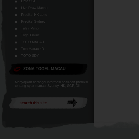
Data SGP
Live Draw Macau
Prediksi HK Lotto
Prediksi Sydney
Tafsir Mimpi
Togel Online
TOTO MACAU
Toto Macau 4D
TOTO SDY
ZONA TOGEL MACAU
Menyajikan berbagai Informasi hasil dan prediksi
tentang
syair macau, Sydney, HK, SGP
, Dll.