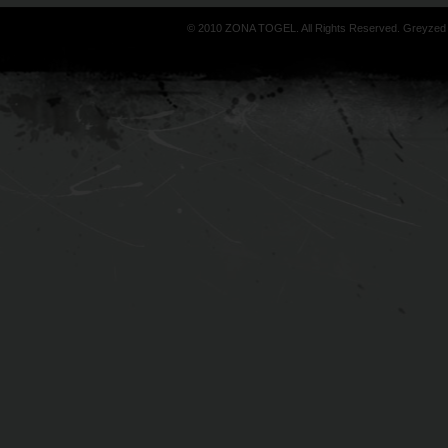
© 2010 ZONA TOGEL. All Rights Reserved. Greyzed